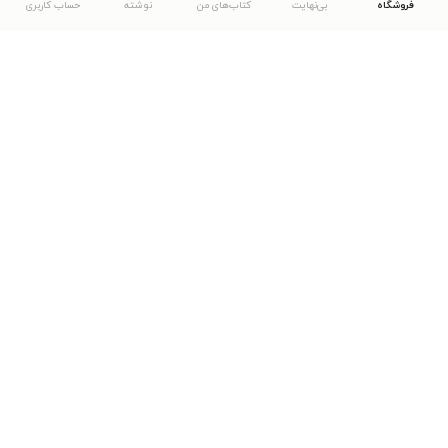
فروشگاه
بی‌نهایت
کتاب‌های من
نوشته
حساب کاربری
دانلود اپلیکیشن طاقچه
... موارد دیگر
مشاهدهٔ دیگر نسخه‌های طاقچه