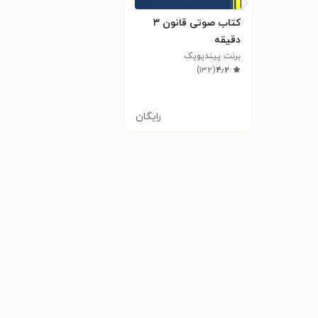
کتاب صوتی قانون ۳
دقیقه
برنت پیندیویک
)
۱۳۲
(
۴٫۲
رایگان