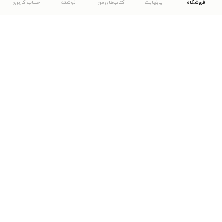
فروشگاه
بی‌نهایت
کتاب‌های من
نوشته
حساب کاربری
دانلود اپلیکیشن طاقچه
... موارد دیگر
مشاهدهٔ دیگر نسخه‌های طاقچه