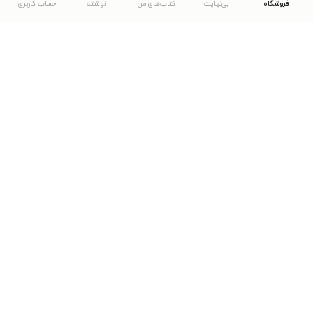
فروشگاه
بی‌نهایت
کتاب‌های من
نوشته
حساب کاربری
دانلود اپلیکیشن طاقچه
... موارد دیگر
مشاهدهٔ دیگر نسخه‌های طاقچه