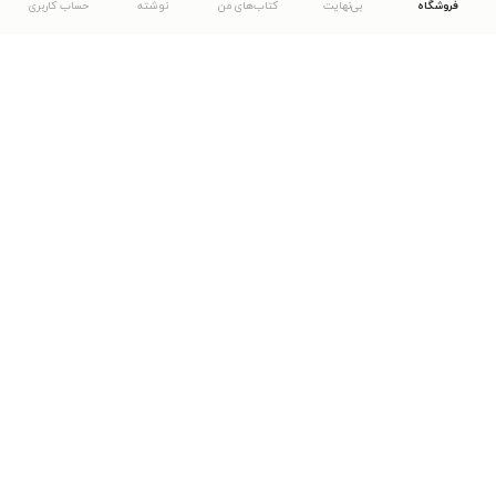
فروشگاه
بی‌نهایت
کتاب‌های من
نوشته
حساب کاربری
دانلود اپلیکیشن طاقچه
... موارد دیگر
مشاهدهٔ دیگر نسخه‌های طاقچه