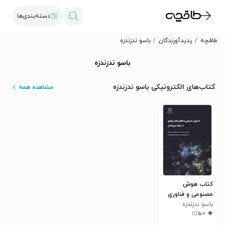
دسته‌بندی‌ها
طاقچه
پدیدآورندگان
باسو ندزندزه
باسو ندزندزه
کتاب‌های الکترونیکی باسو ندزندزه
مشاهده همه
کتاب هوش
مصنوعی و فناوری
باسو ندزندزه
های نوظهور در
)
۱
(
۵٫۰
روابط بین الملل