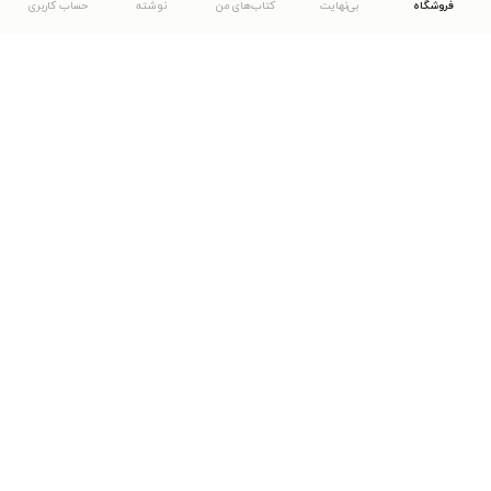
فروشگاه
بی‌نهایت
کتاب‌های من
نوشته
حساب کاربری
دانلود اپلیکیشن طاقچه
... موارد دیگر
مشاهدهٔ دیگر نسخه‌های طاقچه