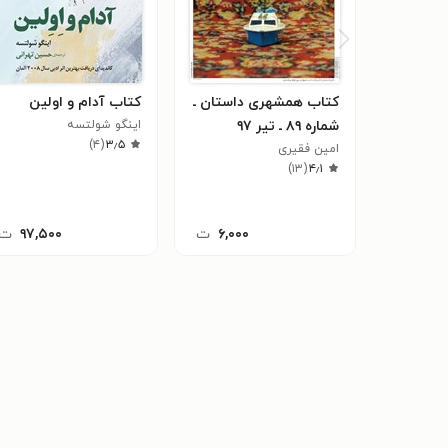
کتاب همشهری داستان ـ
کتاب آدام و اولین
شماره ۸۹ ـ تیر ۹۷
اینگو شولتسه
)
۴
(
۳٫۵
امین فقیری
)
۱۳
(
۴٫۱
۶,۰۰۰
ت
۹۷,۵۰۰
ت