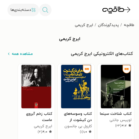
دسته‌بندی‌ها
طاقچه
پدیدآورندگان
ایرج کریمی
ایرج کریمی
کتاب‌های الکترونیکی ایرج کریمی
مشاهده همه
کتاب شناخت سینما
کتاب وسوسه‌های
کتاب زخم آبروی
لوییس جانتی
دن کیشوت از
ماست
)
۲۴
(
۳٫۷
آرمان تا واقعیت
کارول بی جانسون
ایرج کریمی
)
۴
(
۴٫۰
)
۱
(
۱٫۰