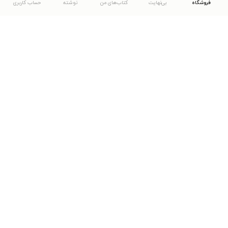
فروشگاه
بی‌نهایت
کتاب‌های من
نوشته
حساب کاربری
دانلود اپلیکیشن طاقچه
... موارد دیگر
مشاهدهٔ دیگر نسخه‌های طاقچه