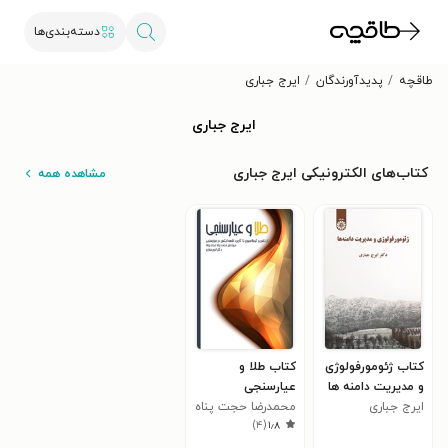
دسته‌بندی‌ها
طاقچه
پدیدآورندگان
ایرج جباری
ایرج جباری
کتاب‌های الکترونیکی ایرج جباری
مشاهده همه
کتاب ژئومورفولوژی
کتاب طلا و
و مدیریت دامنه ها
عیارسنجی
ایرج جباری
محمدرضا حجت پناه
)
۴
(
۱٫۸