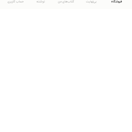
فروشگاه
بی‌نهایت
کتاب‌های من
نوشته
حساب کاربری
دانلود اپلیکیشن طاقچه
... موارد دیگر
مشاهدهٔ دیگر نسخه‌های طاقچه