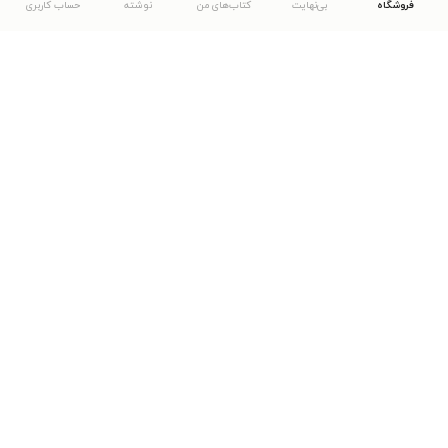
فروشگاه
بی‌نهایت
کتاب‌های من
نوشته
حساب کاربری
دانلود اپلیکیشن طاقچه
... موارد دیگر
مشاهدهٔ دیگر نسخه‌های طاقچه