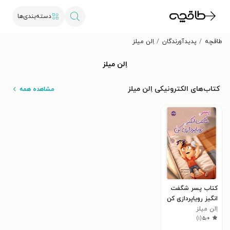
دسته‌بندی‌ها
طاقچه
پدیدآورندگان
اِلن میلز
اِلن میلز
کتاب‌های الکترونیکی اِلن میلز
مشاهده همه
کتاب پسر شگفت
انگیز رویاپردازی کن
اِلن میلز
)
۱
(
۵٫۰