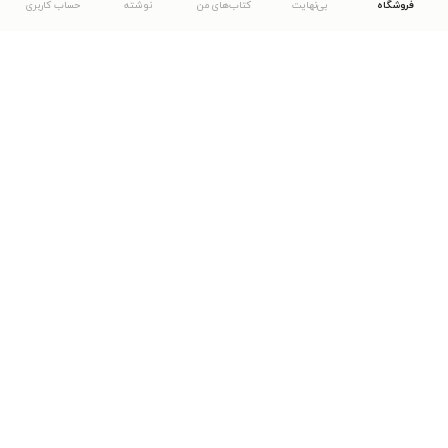
فروشگاه
بی‌نهایت
کتاب‌های من
نوشته
حساب کاربری
دانلود اپلیکیشن طاقچه
... موارد دیگر
مشاهدهٔ دیگر نسخه‌های طاقچه