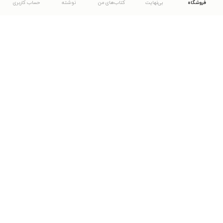
فروشگاه
بی‌نهایت
کتاب‌های من
نوشته
حساب کاربری
دانلود اپلیکیشن طاقچه
... موارد دیگر
مشاهدهٔ دیگر نسخه‌های طاقچه