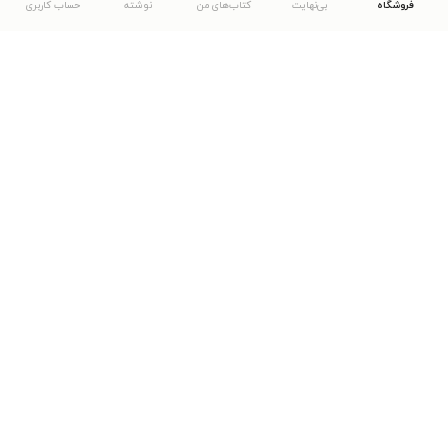
فروشگاه
بی‌نهایت
کتاب‌های من
نوشته
حساب کاربری
دانلود اپلیکیشن طاقچه
... موارد دیگر
مشاهدهٔ دیگر نسخه‌های طاقچه