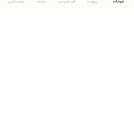
فروشگاه
بی‌نهایت
کتاب‌های من
نوشته
حساب کاربری
دانلود اپلیکیشن طاقچه
... موارد دیگر
مشاهدهٔ دیگر نسخه‌های طاقچه