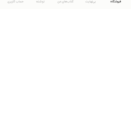
فروشگاه
بی‌نهایت
کتاب‌های من
نوشته
حساب کاربری
دانلود اپلیکیشن طاقچه
... موارد دیگر
مشاهدهٔ دیگر نسخه‌های طاقچه