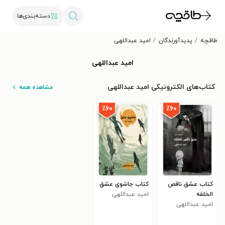
دسته‌بندی‌ها
طاقچه
پدیدآورندگان
امید عبداللهی
امید عبداللهی
کتاب‌های الکترونیکی امید عبداللهی
مشاهده همه
٪۶۰
٪۶۰
کتاب عشق ناقص
کتاب جاشوی عشق
الخلقه
امید عبداللهی
امید عبداللهی