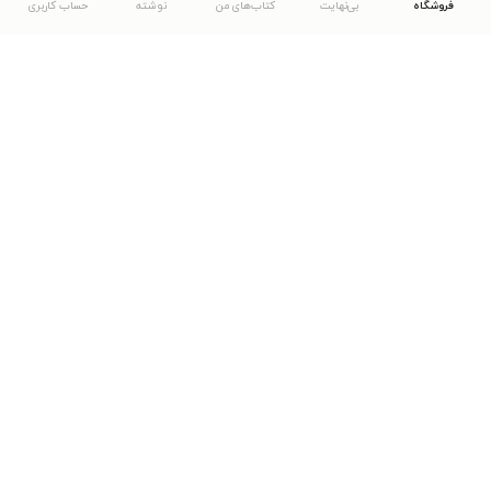
فروشگاه
بی‌نهایت
کتاب‌های من
نوشته
حساب کاربری
دانلود اپلیکیشن طاقچه
... موارد دیگر
مشاهدهٔ دیگر نسخه‌های طاقچه