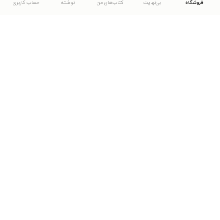
فروشگاه
بی‌نهایت
کتاب‌های من
نوشته
حساب کاربری
دانلود اپلیکیشن طاقچه
... موارد دیگر
مشاهدهٔ دیگر نسخه‌های طاقچه