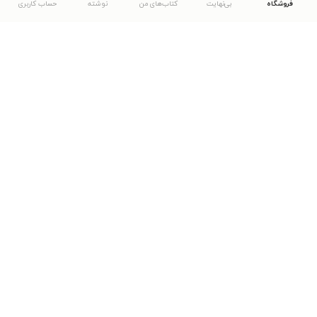
فروشگاه
بی‌نهایت
کتاب‌های من
نوشته
حساب کاربری
دانلود اپلیکیشن طاقچه
... موارد دیگر
مشاهدهٔ دیگر نسخه‌های طاقچه