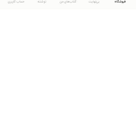
فروشگاه
بی‌نهایت
کتاب‌های من
نوشته
حساب کاربری
دانلود اپلیکیشن طاقچه
... موارد دیگر
مشاهدهٔ دیگر نسخه‌های طاقچه