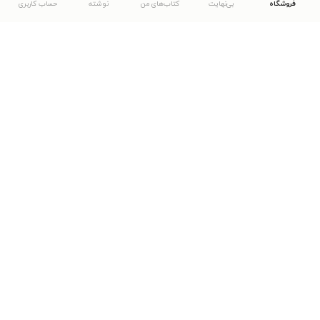
فروشگاه
بی‌نهایت
کتاب‌های من
نوشته
حساب کاربری
دانلود اپلیکیشن طاقچه
... موارد دیگر
مشاهدهٔ دیگر نسخه‌های طاقچه