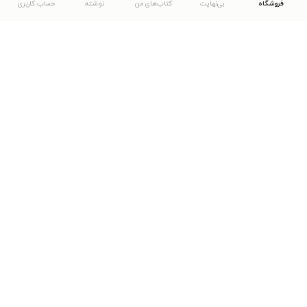
فروشگاه
بی‌نهایت
کتاب‌های من
نوشته
حساب کاربری
دانلود اپلیکیشن طاقچه
... موارد دیگر
مشاهدهٔ دیگر نسخه‌های طاقچه