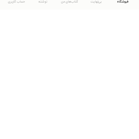
فروشگاه
بی‌نهایت
کتاب‌های من
نوشته
حساب کاربری
دانلود اپلیکیشن طاقچه
... موارد دیگر
مشاهدهٔ دیگر نسخه‌های طاقچه