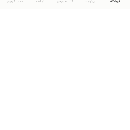
فروشگاه
بی‌نهایت
کتاب‌های من
نوشته
حساب کاربری
دانلود اپلیکیشن طاقچه
... موارد دیگر
مشاهدهٔ دیگر نسخه‌های طاقچه