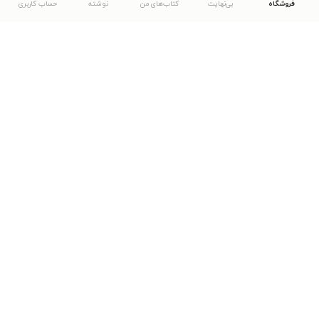
فروشگاه
بی‌نهایت
کتاب‌های من
نوشته
حساب کاربری
دانلود اپلیکیشن طاقچه
... موارد دیگر
مشاهدهٔ دیگر نسخه‌های طاقچه