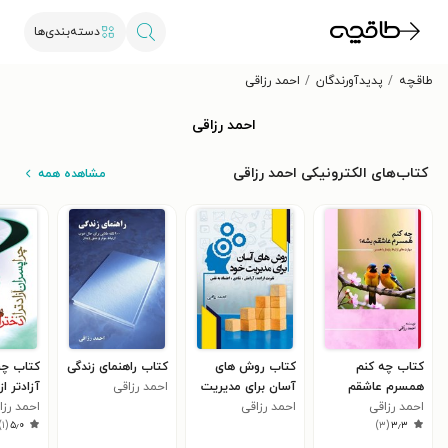
دسته‌بندی‌ها
طاقچه
پدیدآورندگان
احمد رزاقی
احمد رزاقی
کتاب‌های الکترونیکی احمد رزاقی
مشاهده همه
کتاب چه کنم
کتاب روش های
کتاب راهنمای زندگی
کتاب چر
همسرم عاشقم
آسان برای مدیریت
احمد رزاقی
آزادتر ا
بشه؟
احمد رزاقی
خود
احمد رزاقی
هستند؟!
احمد رزا
)
۱
(
۵٫۰
)
۳
(
۳٫۳