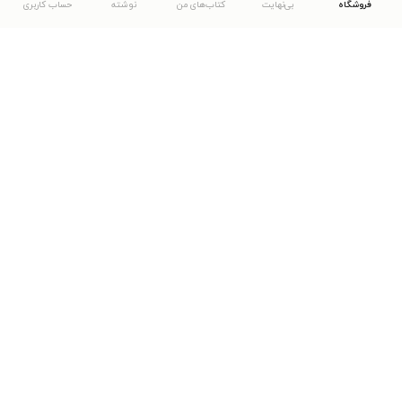
فروشگاه
بی‌نهایت
کتاب‌های من
نوشته
حساب کاربری
دانلود اپلیکیشن طاقچه
... موارد دیگر
مشاهدهٔ دیگر نسخه‌های طاقچه