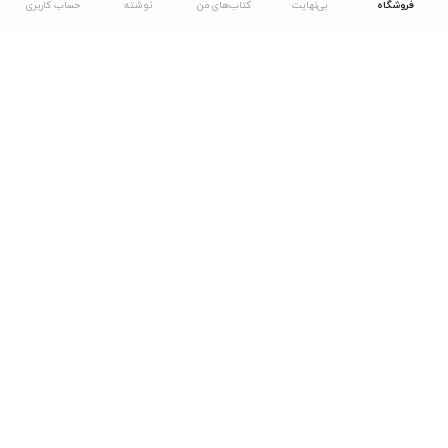
فروشگاه
بی‌نهایت
کتاب‌های من
نوشته
حساب کاربری
دانلود اپلیکیشن طاقچه
... موارد دیگر
مشاهدهٔ دیگر نسخه‌های طاقچه