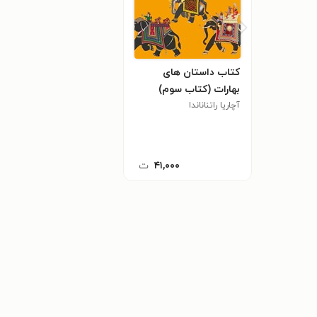
کتاب داستان های
بهارات (کتاب سوم)
آچاریا راتناناندا
۴۱,۰۰۰
ت