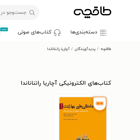
جدید
دسته‌بندی‌ها
کتاب‌های صوتی
طاقچه
پدیدآورندگان
آچاریا راتناناندا
کتاب‌های الکترونیکی آچاریا راتناناندا