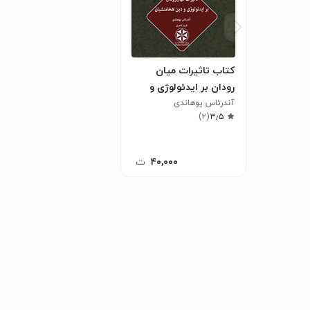
کتاب تاثیرات میان
رودان بر ایدئولوژی و
آندرئاس یوهاندی
دین هخامنشیان
)
۲
(
۳٫۵
۴۰,۰۰۰
ت