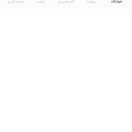
فروشگاه
بی‌نهایت
کتاب‌های من
نوشته
حساب کاربری
دانلود اپلیکیشن طاقچه
... موارد دیگر
مشاهدهٔ دیگر نسخه‌های طاقچه