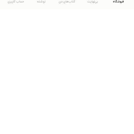
فروشگاه
بی‌نهایت
کتاب‌های من
نوشته
حساب کاربری
دانلود اپلیکیشن طاقچه
... موارد دیگر
مشاهدهٔ دیگر نسخه‌های طاقچه