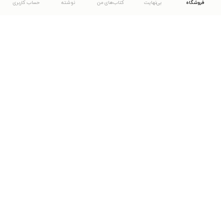
فروشگاه
بی‌نهایت
کتاب‌های من
نوشته
حساب کاربری
دانلود اپلیکیشن طاقچه
... موارد دیگر
مشاهدهٔ دیگر نسخه‌های طاقچه