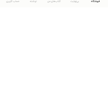
فروشگاه
بی‌نهایت
کتاب‌های من
نوشته
حساب کاربری
دانلود اپلیکیشن طاقچه
... موارد دیگر
مشاهدهٔ دیگر نسخه‌های طاقچه