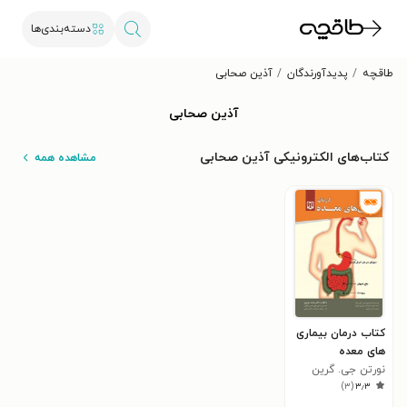
دسته‌بندی‌ها
طاقچه
پدیدآورندگان
آذین صحابی
آذین صحابی
کتاب‌های الکترونیکی آذین صحابی
مشاهده همه
کتاب درمان بیماری
های معده
نورتن جی. گرین
)
۳
(
۳٫۳
برگر