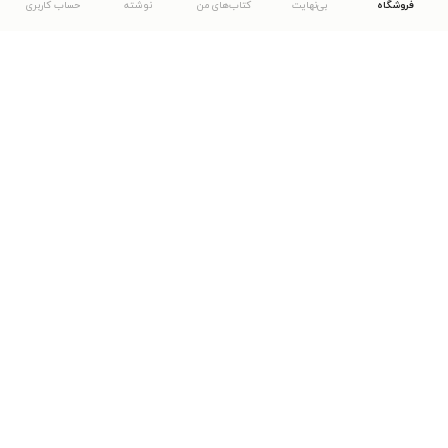
فروشگاه
بی‌نهایت
کتاب‌های من
نوشته
حساب کاربری
دانلود اپلیکیشن طاقچه
... موارد دیگر
مشاهدهٔ دیگر نسخه‌های طاقچه