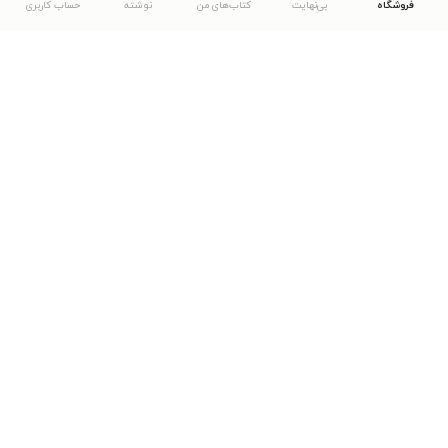
فروشگاه
بی‌نهایت
کتاب‌های من
نوشته
حساب کاربری
دانلود اپلیکیشن طاقچه
... موارد دیگر
مشاهدهٔ دیگر نسخه‌های طاقچه