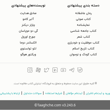
دسته بندی پیشنهادی
نویسنده‌های پیشنهادی
رمان عاشقانه
صادق هدایت
کتاب‌ صوتی
آلبر کامو
نمایشنامه
چارلز دیکنز
کتاب جامعه شناسی
گی دو موپاسان
کتاب شعر
جورج اورول
کتاب موفقیت و خودیاری
الکساندر دوما
کتاب تاریخ اسلام
لئو تولستوی
کتاب کودک و نوجوان
ویکتور هوگو
© کلیه حقوق این سایت محفوظ و متعلق به فروشگاه اینترنتی کتاب طاقچه است.
|
|
|
|
ورود و ثبت‌نام ناشران
ثبت‌نام مؤلفان
شرایط استفاده
سوالات متداول
ارتباط با پشتیبانی
©Taaghche.com
v
3.243.6