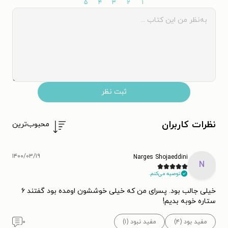
۵
۴
۳
۲
۱
ثبت نظر
نظرات کاربران
محبوب‌ترین
۱۴۰۰/۰۳/۱۹
Narges Shojaeddini
N
توصیه می‌کنم.
خیلی جالب بود. پسرای من که خیلی خوششون اومده بود گفتند ۶
ستاره خوبه بدیم!
مفید بود (۴)
مفید نبود (۱)
۰