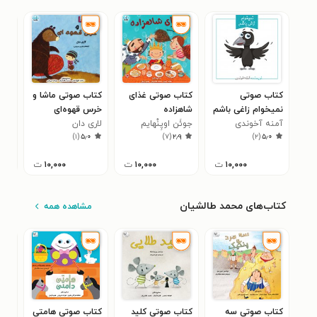
کتاب صوتی
کتاب صوتی غذای
کتاب صوتی ماشا و
کتا
نمیخوام زاغی باشم
شاهزاده
خرس قهوه‌ای
کوچ
آمنه آخوندی
جوئَن اوپِنْهایم
لاری دان
سین
می‌
۲
)
۱
(
۵٫۰
)
۷
(
۲٫۹
)
۲
(
۵٫۰
باش
۱۰,۰۰۰
ت
۱۰,۰۰۰
ت
۱۰,۰۰۰
ت
کتاب‌های محمد طالشیان
مشاهده همه
کتاب صوتی سه
کتاب صوتی کلید
کتاب صوتی هامتی
کتا