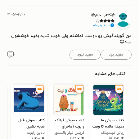
۱۴۰۵/۰۴/۰۶
🤓کتاب خوار🤓
مطمئن نیستم.
من گویندگیش رو دوست نداشتم ولی خوب شاید بقیه خوششون
بیاد😊
مفید بود
مفید نبود
۰
کتاب‌های مشابه
کتاب صوتی ۱۰
کتاب صوتی فرانک
کتاب صوتی فیل
کتا
دقیقه مانده تا وقت
و برت (ماجرای
سایه نشین
پان
خواب دایناسور
ریانن فیلدینگ
دوچرخه سواری)
کریس نیلر بالستور
نادین رابرت
دادن
ریچ
۳
)
۱۸
(
۴٫۰
)
۶
(
۴٫۷
)
۱۹
(
۴٫۴
کوچولو