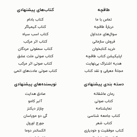
طاقچه
کتاب‌های پیشنهادی
تماس با ما
کتاب بادام
دربارهٔ طاقچه
کتاب کیمیاگر
سوال‌های متداول
کتاب اسب سیاه
فروش سازمانی
کتاب اثر مرکب
خرید کتابخوان
کتاب سمفونی مردگان
اپلیکیشن کتاب طاقچه
کتاب صوتی ملت عشق
هدیه اشتراک بی‌نهایت
کتاب صوتی اثر مرکب
مجلهٔ معرفی و نقد کتاب
کتاب صوتی عادت‌های اتمی
دسته بندی پیشنهادی
نویسنده‌های پیشنهادی
رمان عاشقانه
صادق هدایت
کتاب‌ صوتی
آلبر کامو
نمایشنامه
چارلز دیکنز
کتاب جامعه شناسی
گی دو موپاسان
کتاب شعر
جورج اورول
کتاب موفقیت و خودیاری
الکساندر دوما