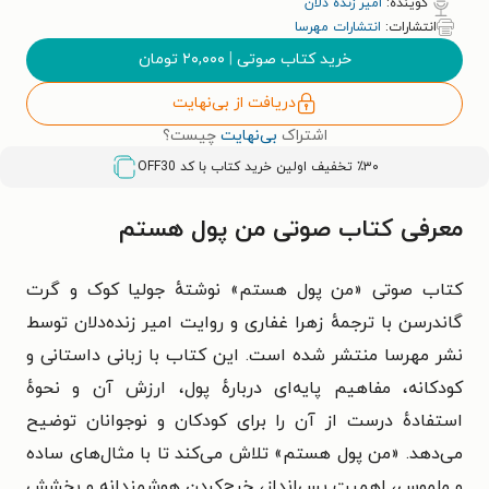
گوینده:
امیر زنده دلان
انتشارات:
انتشارات مهرسا
خرید کتاب صوتی
|
۲۰,۰۰۰
تومان
دریافت از بی‌نهایت
اشتراک
بی‌نهایت
چیست؟
٪۳۰ تخفیف اولین خرید کتاب با کد
OFF30
معرفی کتاب صوتی من پول هستم
کتاب صوتی «من پول هستم» نوشتهٔ جولیا کوک و گرت
گاندرسن با ترجمهٔ زهرا غفاری و روایت امیر زنده‌دلان توسط
نشر مهرسا منتشر شده است. این کتاب با زبانی داستانی و
کودکانه، مفاهیم پایه‌ای دربارهٔ پول، ارزش آن و نحوهٔ
استفادهٔ درست از آن را برای کودکان و نوجوانان توضیح
می‌دهد. «من پول هستم» تلاش می‌کند تا با مثال‌های ساده
و ملموس، اهمیت پس‌انداز، خرج‌کردن هوشمندانه و بخشش