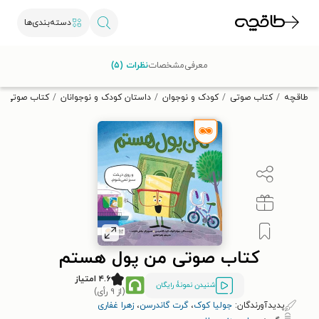
دسته‌بندی‌ها
با کد تخفیف OFF30 اولین کتاب الکترونیکی یا صوتی‌ات را با ۳۰٪
معرفی
مشخصات
نظرات (۵)
تخفیف از طاقچه دریافت کن.
طاقچه
کتاب صوتی
کودک و نوجوان
داستان کودک و نوجوانان
کتاب صوتی م
کتاب صوتی من پول هستم
۴.۶ امتیاز
شنیدن نمونۀ رایگان
(از ۹ رأی)
پدیدآورندگان:
جولیا کوک
،
گرت گاندرسن
،
زهرا غفاری