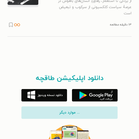
از بردگی تا استعمار، رهاوردِ انسان‌های باهوش در
عرصۀ سیاست کلکسیونی از سرکوب و تبعیض
است
۱۳ دقیقه مطالعه
دانلود اپلیکیشن طاقچه
... موارد دیگر