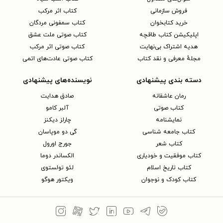
فروش سازمانی
کتاب اثر مرکب
خرید کتابخوان
کتاب سمفونی مردگان
اپلیکیشن کتاب طاقچه
کتاب صوتی ملت عشق
هدیه اشتراک بی‌نهایت
کتاب صوتی اثر مرکب
مجلهٔ معرفی و نقد کتاب
کتاب صوتی عادت‌های اتمی
دسته بندی پیشنهادی
نویسنده‌های پیشنهادی
رمان عاشقانه
صادق هدایت
کتاب‌ صوتی
آلبر کامو
نمایشنامه
چارلز دیکنز
کتاب جامعه شناسی
گی دو موپاسان
کتاب شعر
جورج اورول
کتاب موفقیت و خودیاری
الکساندر دوما
کتاب تاریخ اسلام
لئو تولستوی
کتاب کودک و نوجوان
ویکتور هوگو