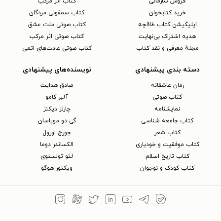
فروش سازمانی
کتاب اثر مرکب
خرید کتابخوان
کتاب سمفونی مردگان
اپلیکیشن کتاب طاقچه
کتاب صوتی ملت عشق
هدیه اشتراک بی‌نهایت
کتاب صوتی اثر مرکب
مجلهٔ معرفی و نقد کتاب
کتاب صوتی عادت‌های اتمی
دسته بندی پیشنهادی
نویسنده‌های پیشنهادی
رمان عاشقانه
صادق هدایت
کتاب‌ صوتی
آلبر کامو
نمایشنامه
چارلز دیکنز
کتاب جامعه شناسی
گی دو موپاسان
کتاب شعر
جورج اورول
کتاب موفقیت و خودیاری
الکساندر دوما
کتاب تاریخ اسلام
لئو تولستوی
کتاب کودک و نوجوان
ویکتور هوگو