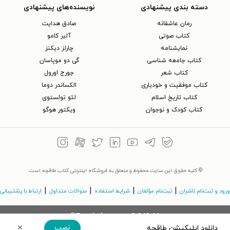
دسته بندی پیشنهادی
نویسنده‌های پیشنهادی
رمان عاشقانه
صادق هدایت
کتاب‌ صوتی
آلبر کامو
نمایشنامه
چارلز دیکنز
کتاب جامعه شناسی
گی دو موپاسان
کتاب شعر
جورج اورول
کتاب موفقیت و خودیاری
الکساندر دوما
کتاب تاریخ اسلام
لئو تولستوی
کتاب کودک و نوجوان
ویکتور هوگو
© کلیه حقوق این سایت محفوظ و متعلق به فروشگاه اینترنتی کتاب طاقچه است.
|
|
|
|
ورود و ثبت‌نام ناشران
ثبت‌نام مؤلفان
شرایط استفاده
سوالات متداول
ارتباط با پشتیبانی
©Taaghche.com
v
3.243.11
نصب
دانلود اپلیکیشن طاقچه