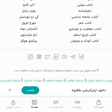
کتاب‌ صوتی
آلبر کامو
نمایشنامه
چارلز دیکنز
کتاب جامعه شناسی
گی دو موپاسان
کتاب شعر
جورج اورول
کتاب موفقیت و خودیاری
الکساندر دوما
کتاب تاریخ اسلام
لئو تولستوی
کتاب کودک و نوجوان
ویکتور هوگو
© کلیه حقوق این سایت محفوظ و متعلق به فروشگاه اینترنتی کتاب طاقچه است.
|
|
|
|
ورود و ثبت‌نام ناشران
ثبت‌نام مؤلفان
شرایط استفاده
سوالات متداول
ارتباط با پشتیبانی
نصب
دانلود اپلیکیشن طاقچه
©Taaghche.com
v
3.243.11
دریافت مستقیم اپلیکیشن
فروشگاه
بی‌نهایت
کتاب‌های من
نوشته
حساب کاربری