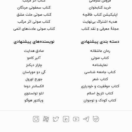
فروش سازمانی
کتاب اثر مرکب
خرید کتابخوان
کتاب سمفونی مردگان
اپلیکیشن کتاب طاقچه
کتاب صوتی ملت عشق
هدیه اشتراک بی‌نهایت
کتاب صوتی اثر مرکب
مجلهٔ معرفی و نقد کتاب
کتاب صوتی عادت‌های اتمی
دسته بندی پیشنهادی
نویسنده‌های پیشنهادی
رمان عاشقانه
صادق هدایت
کتاب‌ صوتی
آلبر کامو
نمایشنامه
چارلز دیکنز
کتاب جامعه شناسی
گی دو موپاسان
کتاب شعر
جورج اورول
کتاب موفقیت و خودیاری
الکساندر دوما
کتاب تاریخ اسلام
لئو تولستوی
کتاب کودک و نوجوان
ویکتور هوگو