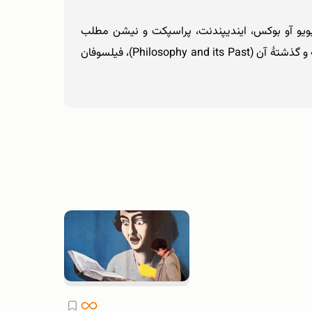
 لندن ریویو آو بوکس، ایندیپندنت، پراسپکت و نیشن مطلب
می‌نویسد. او شغل آموزشی را رها کرده تا فرصت بیشتری برای تفکر داشته باشد. از آثار او می‌توان به این موارد اشاره کرد: فلسفه و گذشتۀ آن (Philosophy and its Past)، فیلسوفان