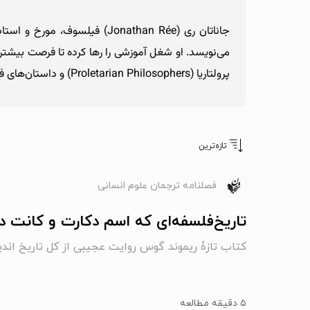
جاناتان ری (Jonathan Rée)
پرولتاریا (Proletarian Philosophers) و داستان‌های فلسفی(Philosophical Tales).
تازه‌ترین
فصلنامه ترجمان علوم انسانی
تاریخ‌فلسفه‌ای که اسم دکارت و کانت د
کتاب تازۀ ریموند گوس روایت عجیبی از کل تاریخ اندی
۵ دقیقه مطالعه