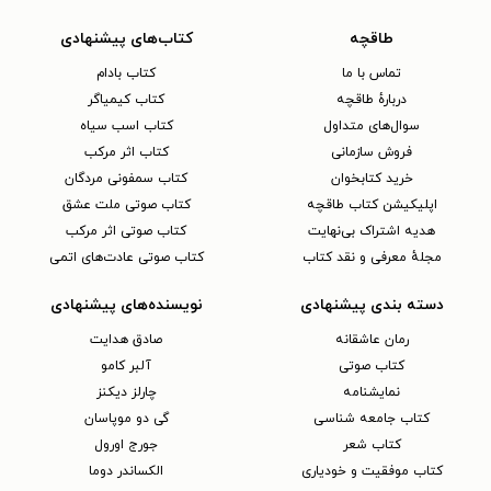
طاقچه
کتاب‌های پیشنهادی
تماس با ما
کتاب بادام
دربارهٔ طاقچه
کتاب کیمیاگر
سوال‌های متداول
کتاب اسب سیاه
فروش سازمانی
کتاب اثر مرکب
خرید کتابخوان
کتاب سمفونی مردگان
اپلیکیشن کتاب طاقچه
کتاب صوتی ملت عشق
هدیه اشتراک بی‌نهایت
کتاب صوتی اثر مرکب
مجلهٔ معرفی و نقد کتاب
کتاب صوتی عادت‌های اتمی
دسته بندی پیشنهادی
نویسنده‌های پیشنهادی
رمان عاشقانه
صادق هدایت
کتاب‌ صوتی
آلبر کامو
نمایشنامه
چارلز دیکنز
کتاب جامعه شناسی
گی دو موپاسان
کتاب شعر
جورج اورول
کتاب موفقیت و خودیاری
الکساندر دوما