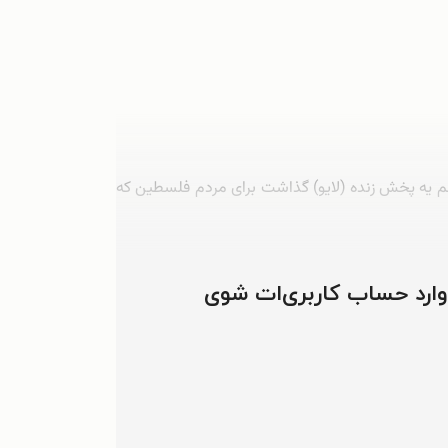
 هم یه پخش زنده (لایو) گذاشت برای مردم فلسطین که
 وارد حساب کاربری‌ات شوی