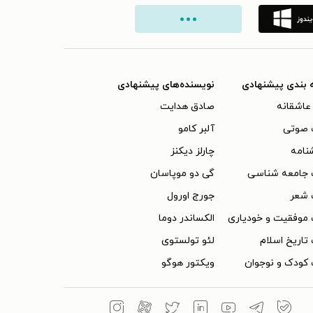
 بندی پیشنهادی
نویسنده‌های پیشنهادی
عاشقانه
صادق هدایت
 صوتی
آلبر کامو
نامه
چارلز دیکنز
 جامعه شناسی
گی دو موپاسان
 شعر
جورج اورول
موفقیت و خودیاری
الکساندر دوما
تاریخ اسلام
لئو تولستوی
کودک و نوجوان
ویکتور هوگو