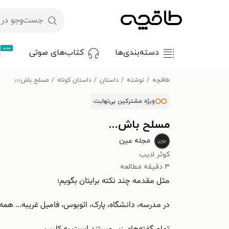
جدید
دسته‌بندی‌ها
کتاب‌های صوتی
طاقچه
نوشته
داستان
داستان کوتاه
مسلح باش٫٫٫
ویژه مشترکین بی‌نهایت
مسلح باش...
مجله عین
کوثر ادیب
۳ دقیقه مطالعه
مثل مقدمه چند نکته برایتان بگویم؛
در مدرسه، دانشگاه، پارک، اتوبوس، فامیل غریبه... هم