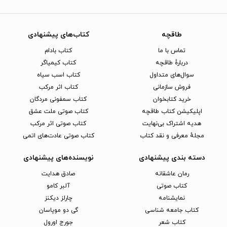
طاقچه
کتاب‌های پیشنهادی
تماس با ما
کتاب بادام
دربارهٔ طاقچه
کتاب کیمیاگر
سوال‌های متداول
کتاب اسب سیاه
فروش سازمانی
کتاب اثر مرکب
خرید کتابخوان
کتاب سمفونی مردگان
اپلیکیشن کتاب طاقچه
کتاب صوتی ملت عشق
هدیه اشتراک بی‌نهایت
کتاب صوتی اثر مرکب
مجلهٔ معرفی و نقد کتاب
کتاب صوتی عادت‌های اتمی
دسته بندی پیشنهادی
نویسنده‌های پیشنهادی
رمان عاشقانه
صادق هدایت
کتاب‌ صوتی
آلبر کامو
نمایشنامه
چارلز دیکنز
کتاب جامعه شناسی
گی دو موپاسان
کتاب شعر
جورج اورول