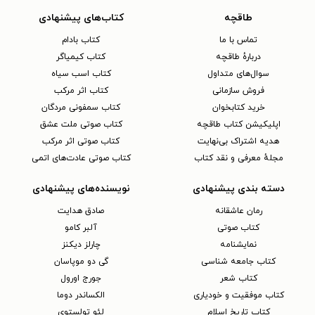
طاقچه
کتاب‌های پیشنهادی
تماس با ما
کتاب بادام
دربارهٔ طاقچه
کتاب کیمیاگر
سوال‌های متداول
کتاب اسب سیاه
فروش سازمانی
کتاب اثر مرکب
خرید کتابخوان
کتاب سمفونی مردگان
اپلیکیشن کتاب طاقچه
کتاب صوتی ملت عشق
هدیه اشتراک بی‌نهایت
کتاب صوتی اثر مرکب
مجلهٔ معرفی و نقد کتاب
کتاب صوتی عادت‌های اتمی
دسته بندی پیشنهادی
نویسنده‌های پیشنهادی
رمان عاشقانه
صادق هدایت
کتاب‌ صوتی
آلبر کامو
نمایشنامه
چارلز دیکنز
کتاب جامعه شناسی
گی دو موپاسان
کتاب شعر
جورج اورول
کتاب موفقیت و خودیاری
الکساندر دوما
کتاب تاریخ اسلام
لئو تولستوی