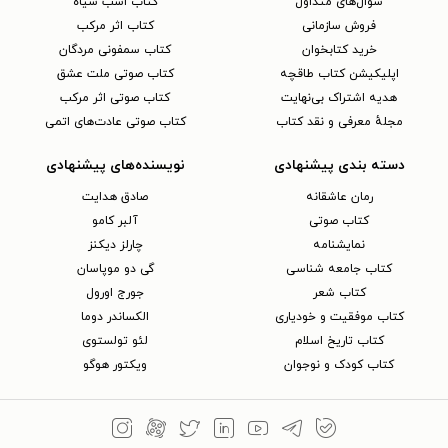
سوال‌های متداول
کتاب اسب سیاه
فروش سازمانی
کتاب اثر مرکب
خرید کتابخوان
کتاب سمفونی مردگان
اپلیکیشن کتاب طاقچه
کتاب صوتی ملت عشق
هدیه اشتراک بی‌نهایت
کتاب صوتی اثر مرکب
مجلهٔ معرفی و نقد کتاب
کتاب صوتی عادت‌های اتمی
دسته بندی پیشنهادی
نویسنده‌های پیشنهادی
رمان عاشقانه
صادق هدایت
کتاب‌ صوتی
آلبر کامو
نمایشنامه
چارلز دیکنز
کتاب جامعه شناسی
گی دو موپاسان
کتاب شعر
جورج اورول
کتاب موفقیت و خودیاری
الکساندر دوما
کتاب تاریخ اسلام
لئو تولستوی
کتاب کودک و نوجوان
ویکتور هوگو