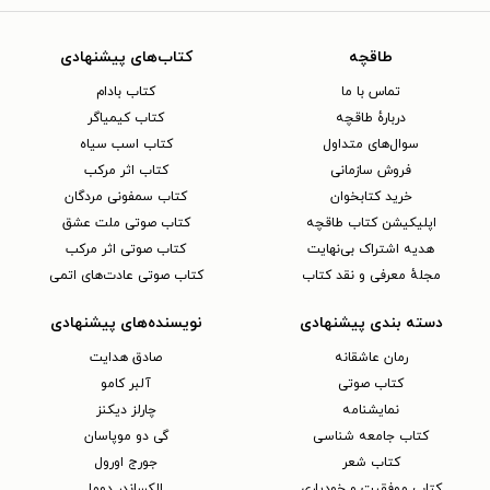
طاقچه
کتاب‌های پیشنهادی
تماس با ما
کتاب بادام
دربارهٔ طاقچه
کتاب کیمیاگر
سوال‌های متداول
کتاب اسب سیاه
فروش سازمانی
کتاب اثر مرکب
خرید کتابخوان
کتاب سمفونی مردگان
اپلیکیشن کتاب طاقچه
کتاب صوتی ملت عشق
هدیه اشتراک بی‌نهایت
کتاب صوتی اثر مرکب
مجلهٔ معرفی و نقد کتاب
کتاب صوتی عادت‌های اتمی
دسته بندی پیشنهادی
نویسنده‌های پیشنهادی
رمان عاشقانه
صادق هدایت
کتاب‌ صوتی
آلبر کامو
نمایشنامه
چارلز دیکنز
کتاب جامعه شناسی
گی دو موپاسان
کتاب شعر
جورج اورول
کتاب موفقیت و خودیاری
الکساندر دوما