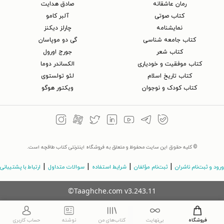
رمان عاشقانه
صادق هدایت
کتاب‌ صوتی
آلبر کامو
نمایشنامه
چارلز دیکنز
کتاب جامعه شناسی
گی دو موپاسان
کتاب شعر
جورج اورول
کتاب موفقیت و خودیاری
الکساندر دوما
کتاب تاریخ اسلام
لئو تولستوی
کتاب کودک و نوجوان
ویکتور هوگو
© کلیه حقوق این سایت محفوظ و متعلق به فروشگاه اینترنتی کتاب طاقچه است.
|
|
|
|
ورود و ثبت‌نام ناشران
ثبت‌نام مؤلفان
شرایط استفاده
سوالات متداول
ارتباط با پشتیبانی
©Taaghche.com
v
3.243.11
فروشگاه
بی‌نهایت
کتاب‌های من
نوشته
حساب کاربری