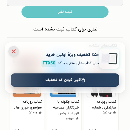
ثبت نظر
نظری برای کتاب ثبت نشده است.
کتاب‌های مشابه
٪۵۰ تخفیف ویژۀ اولین خرید
برای کتاب‌های متنی، با کد
FTX50
کپی کردن کد تخفیف
کتاب روزنامه
کتاب چگونه با
کتاب روزنامه
کتا
سازندگی ـ شماره
خبرنگاران مصاحبه
سراسری خوزی ها ـ
سرا
۰
)
۲
(
۴٫۰
)
۱۰
(
۲٫۶
۸۰۳ ـ ۲۸ آبان ۹۹
کنیم؟
الن استیونس
شماره ۵۰۲ ـ
)
۲
(
۵٫۰
چهارشنبه ۲۸ دی
ماه ۱۴۰۱
۱۴۰۱