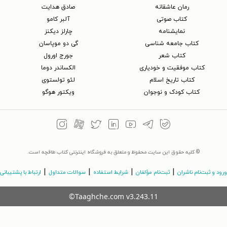
رمان عاشقانه
صادق هدایت
کتاب‌ صوتی
آلبر کامو
نمایشنامه
چارلز دیکنز
کتاب جامعه شناسی
گی دو موپاسان
کتاب شعر
جورج اورول
کتاب موفقیت و خودیاری
الکساندر دوما
کتاب تاریخ اسلام
لئو تولستوی
کتاب کودک و نوجوان
ویکتور هوگو
© کلیه حقوق این سایت محفوظ و متعلق به فروشگاه اینترنتی کتاب طاقچه است.
|
|
|
|
ورود و ثبت‌نام ناشران
ثبت‌نام مؤلفان
شرایط استفاده
سوالات متداول
ارتباط با پشتیبانی
©Taaghche.com
v
3.243.11